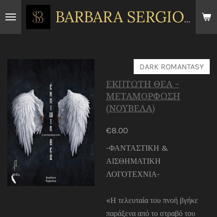
Skip
BARBARA
SERGIOU
to
main
content
DARK ROMANTASY
ΕΚΠΤΩΤΗ ΘΕΑ -
ΜΕΤΑΜΟΡΦΩΣΗ
(ΝΟΥΒΕΛΑ)
€8.00
-ΦΑΝΤΑΣΤΙΚΗ &
ΑΙΣΘΗΜΑΤΙΚΗ
ΛΟΓΟΤΕΧΝΙΑ-
«Η τελευταία του πνοή βγήκε
παράξενα από το στραβό του