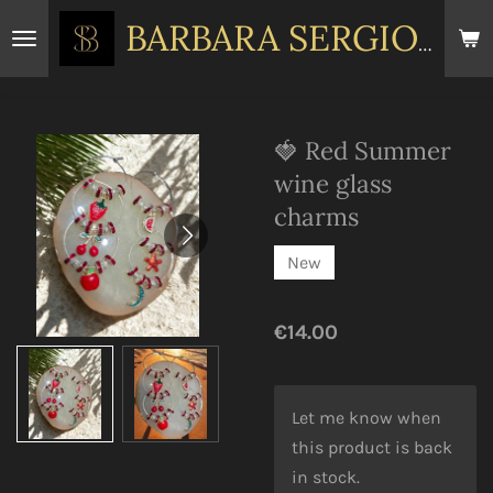
Skip
BARBARA
SERGIOU
to
main
content
🍓 Red Summer
wine glass
charms
New
€14.00
Let me know when
this product is back
in stock.