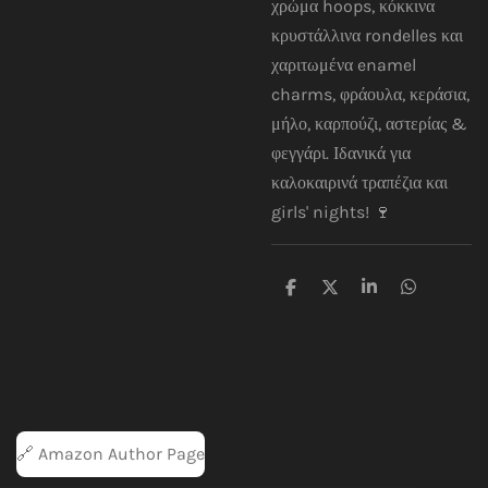
χρώμα hoops, κόκκινα
κρυστάλλινα rondelles και
χαριτωμένα enamel
charms, φράουλα, κεράσια,
μήλο, καρπούζι, αστερίας &
φεγγάρι. Ιδανικά για
καλοκαιρινά τραπέζια και
girls' nights! 🍷
S
S
S
S
h
h
h
h
a
a
a
a
r
r
r
r
e
e
e
e
🔗 Amazon Author Page