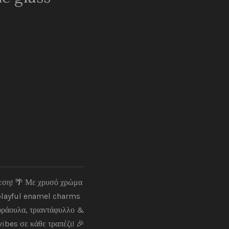
εση! 🌴 Με χρυσό χρώμα
 playful enamel charms
, φράουλα, τριαντάφυλλο &
vibes σε κάθε τραπέζι! 🎉