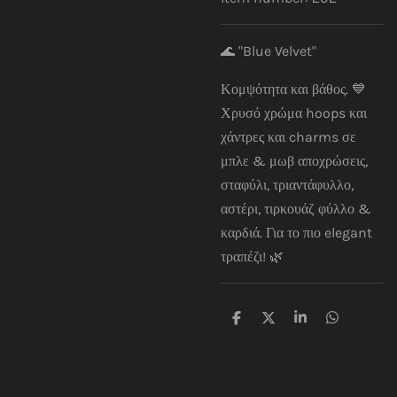
🌊 "Blue Velvet"
Κομψότητα και βάθος. 💙
Χρυσό χρώμα hoops και
χάντρες και charms σε
μπλε & μωβ αποχρώσεις,
σταφύλι, τριαντάφυλλο,
αστέρι, τιρκουάζ φύλλο &
καρδιά. Για το πιο elegant
τραπέζι! 🌿
S
S
S
S
h
h
h
h
a
a
a
a
r
r
r
r
e
e
e
e