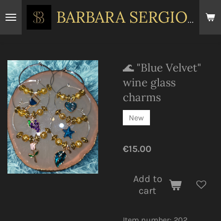
Skip
BARBARA
SERGIOU
to
main
content
🌊 "Blue Velvet"
wine glass
charms
New
€15.00
Add to
cart
Item number:
202