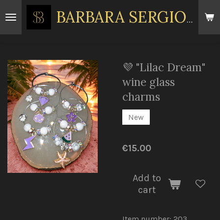
Skip
BARBARA
SERGIOU
to
main
content
💜 "Lilac Dream"
wine glass
charms
New
€15.00
Add to
cart
Item number:
203