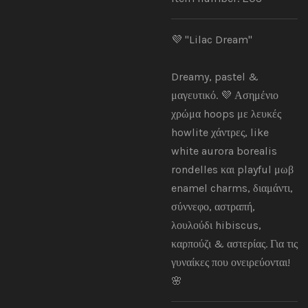
💜 "Lilac Dream"
Dreamy, pastel &
μαγευτικό. 💜 Ασημένιο
χρώμα hoops με λευκές
howlite χάντρες, like
white aurora borealis
rondelles και playful μωβ
enamel charms, διαμάντι,
σύννεφο, αστραπή,
λουλούδι hibiscus,
καρπούζι & αστερίας. Για τις
γυναίκες που ονειρεύονται!
🌸